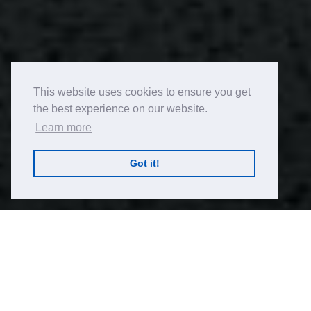
This website uses cookies to ensure you get
the best experience on our website.
Learn more
Got it!